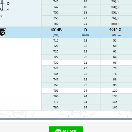
T45
18
50(g)
T47
18
53(g)
T50
18
55(g)
T55
21
76(g)
T60
21
86(g)
4014-2
4014B
D
(mm)
(mm)
L 60mm
T15
22
52
T20
22
58
T25
22
62
T27
22
64
T30
22
66
T40
22
70
T45
22
74
T47
22
88
T50
22
95
T55
24
120
T60
24
130
T70
24
145
T80
24
160