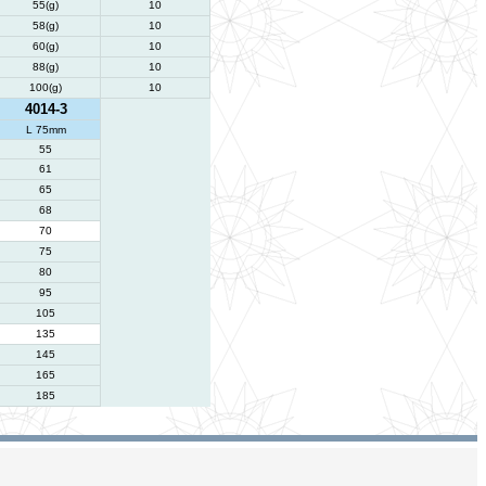
55(g)
10
58(g)
10
60(g)
10
88(g)
10
100(g)
10
4014-3
L 75mm
55
61
65
68
70
75
80
95
105
135
145
165
185