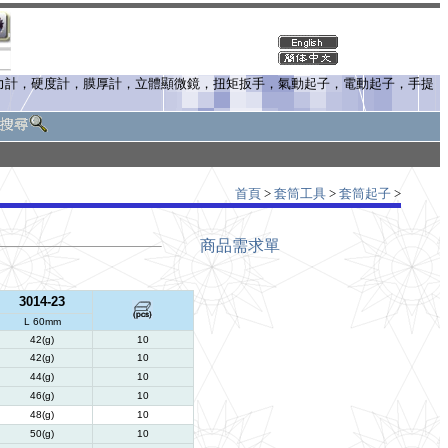
張力計，硬度計，膜厚計，立體顯微鏡，扭矩扳手，氣動起子，電動起子，手提
首頁
>
套筒工具
>
套筒起子
>
商品需求單
3014-23
L 60mm
42(g)
10
42(g)
10
44(g)
10
46(g)
10
48(g)
10
50(g)
10