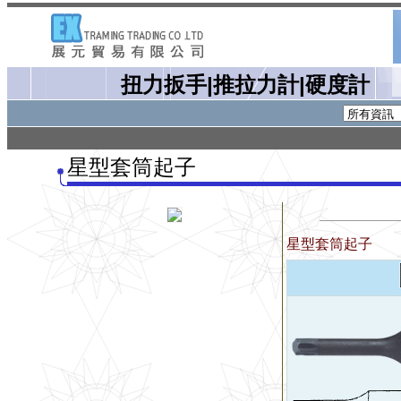
扭力扳手|推拉力計|硬度計
星型套筒起子
星型套筒起子