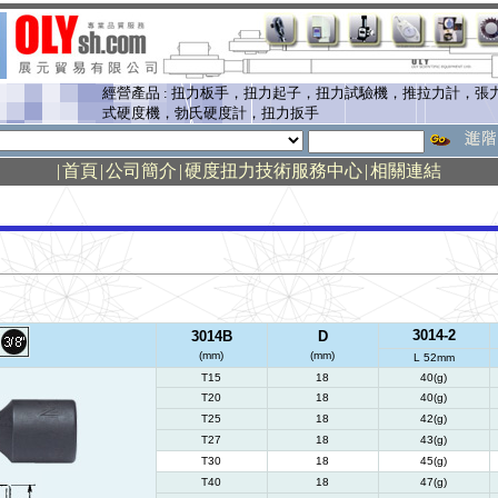
經營產品 : 扭力板手，扭力起子，扭力試驗機，推拉力計，
式硬度機，勃氏硬度計，扭力扳手
|
首頁
|
公司簡介
|
硬度扭力技術服務中心
|
相關連結
3014-2
3014B
D
(mm)
(mm)
L 52mm
T15
18
40(g)
T20
18
40(g)
T25
18
42(g)
T27
18
43(g)
T30
18
45(g)
T40
18
47(g)