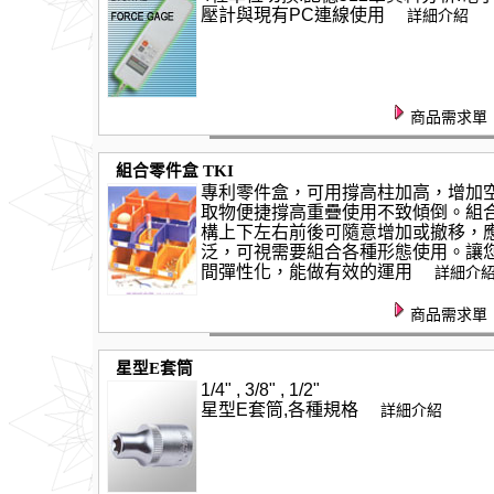
壓計與現有PC連線使用
詳細介紹
商品需求單
組合零件盒 TKI
專利零件盒，可用撐高柱加高，增加
取物便捷撐高重疊使用不致傾倒。組
構上下左右前後可隨意增加或撤移，
泛，可視需要組合各種形態使用。讓
間彈性化，能做有效的運用
詳細介
商品需求單
星型E套筒
1/4" , 3/8" , 1/2"
星型E套筒,各種規格
詳細介紹