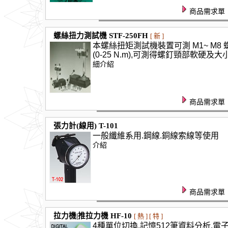
商品需求單
螺絲扭力測試機 STF-250FH
[ 新 ]
本螺絲扭矩測試機裝置可測 M1~ M8 
(0-25 N.m),可測得螺釘頸部軟硬及
細介紹
商品需求單
張力計(線用) T-101
一般纖維系用.鋼線.銅線索線等使
介紹
商品需求單
拉力機|推拉力機 HF-10
[ 熱 ] [ 特 ]
4種單位切換.記憶512筆資料分析.電