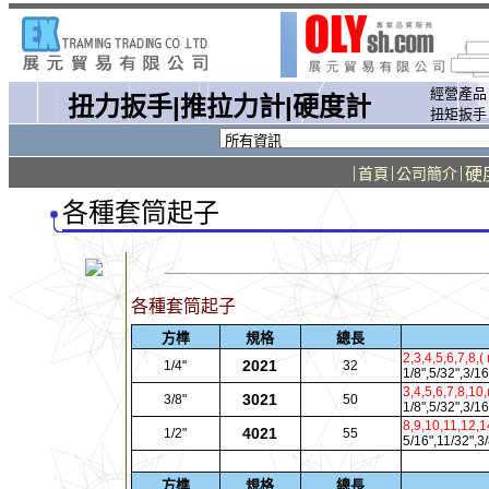
經營產品
扭力扳手|推拉力計|硬度計
扭矩扳手
|
|
|
硬
首頁
公司簡介
各種套筒起子
各種套筒起子
方榫
規格
總長
2,3,4,5,6,7,8,(
2021
1/4"
32
1/8",5/32",3/16
3,4,5,6,7,8,10,
3021
3/8"
50
1/8",5/32",3/16
8,9,10,11,12,1
4021
1/2"
55
5/16",11/32",3/
方榫
規格
總長