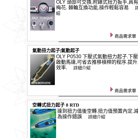
OLY 頭部可交換.附錶式扭力扳手.具有
梅花. 棘輪互換功能.操作輕鬆容易
紹
商品需求單
氣動扭力起子|氣動起子
OLY P0530 下壓式氣動扭力起子.下
啟動馬達,可省去推移槓桿的程序.提升
效率.
詳細介紹
商品需求單
空轉式扭力起子 8 RTD
達到扭力值後空轉.扭力值預置內定.
為操作錯誤
詳細介紹